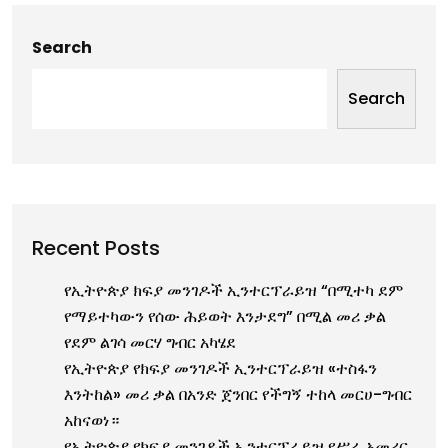
Search
Search
Recent Posts
የኢትዮጵያ ክፍያ መንገዶች ኢንተርፕራይዝ “በሚተካ ደም
የማይተካውን የሰው ሕይወት እንታደግ” በሚል መሪ ቃል
የደም ልገሳ መርሃ ግብር አካሄደ
የኢትዮጵያ የክፍያ መንገዶች ኢንተርፕራይዝ «ተስፋን
እንትከል» መሪ ቃል በአንድ ጀንበር የችግኝ ተከላ መርሀ-ግብር
አከናወነ።
የኢትዮጵያ የክፍያ መንገዶች ኢንተርፕራይዝ የሥራ አመሪር