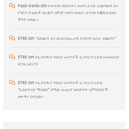
on
Fasil Getie
የመንገድ ደህንነትና መድን ፈንድ አገልግሎት እና
የግዮን ሆቴሎች ድርጅት በሞጆ-ሀዋሳ የክፍያ መንገድ ከ4ሺህ በላይ
ችግኝ ተክሉ።
on
ETRE
“እኩልነት እና ሕብረብሔራዊ አንድነት ለጋራ ብልፅግና”
on
ETRE
የኢትዮጵያ የክፍያ መንገዶች ኢንተርፕራይዝ የመድሀኒት
ድጋፍ አደረገ፡፡
on
ETRE
የኢትዮጵያ የክፍያ መንገዶች ኢንተርፕራይዝ
“ኤክስፕረስ ማይልስ” በሚል መጠሪያ ለደህንነት አምባሳደሮች
ዕውቅና ሰጥቷል።