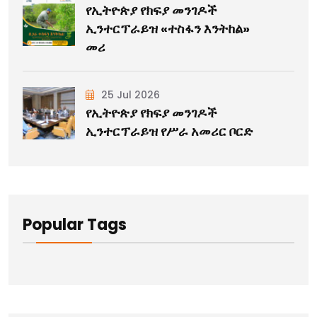
የኢትዮጵያ የክፍያ መንገዶች
ኢንተርፕራይዝ «ተስፋን እንትከል»
መሪ
25 Jul 2026
የኢትዮጵያ የክፍያ መንገዶች
ኢንተርፕራይዝ የሥራ አመሪር ቦርድ
Popular Tags