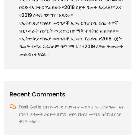
ቦርድ የኢንተርፕራይዙን የ2018 በጀት ዓመት አፈጻጸም እና
የ2019 ዕቅድ ገምግሞ አጸደቀ።
የኢትዮጵያ የክፍያ መንገዶች ኢንተርፕራይዝ በሰራተኞች
የበጋ ወራት ስፖርት ውድድር በደማቅ ተሳትፎ አጠናቀቀ።
የኢትዮጵያ የክፍያ መንገዶች ኢንተርፕራይዝ የ2018 በጀት
ዓመት የሥራ አፈጻጸም ግምገማ እና የ2019 ዕቅድ ትውውቅ
መድረክ ተካሄደ።
Recent Comments
on
Fasil Getie
የመንገድ ደህንነትና መድን ፈንድ አገልግሎት እና
የግዮን ሆቴሎች ድርጅት በሞጆ-ሀዋሳ የክፍያ መንገድ ከ4ሺህ በላይ
ችግኝ ተክሉ።