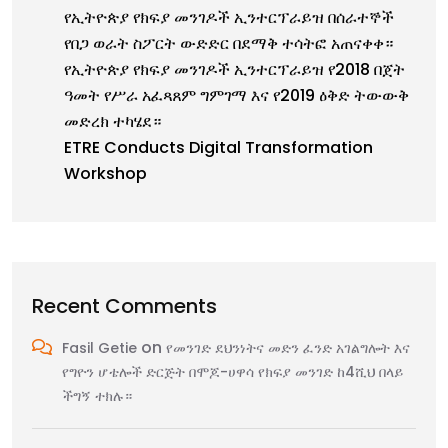
የኢትዮጵያ የክፍያ መንገዶች ኢንተርፕራይዝ በሰራተኞች
የበጋ ወራት ስፖርት ውድድር በደማቅ ተሳትፎ አጠናቀቀ።
የኢትዮጵያ የክፍያ መንገዶች ኢንተርፕራይዝ የ2018 በጀት
ዓመት የሥራ አፈጻጸም ግምገማ እና የ2019 ዕቅድ ትውውቅ
መድረክ ተካሄደ።
ETRE Conducts Digital Transformation
Workshop
Recent Comments
on
Fasil Getie
የመንገድ ደህንነትና መድን ፈንድ አገልግሎት እና
የግዮን ሆቴሎች ድርጅት በሞጆ-ሀዋሳ የክፍያ መንገድ ከ4ሺህ በላይ
ችግኝ ተክሉ።