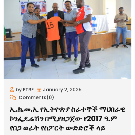
by ETRE
January 2, 2025
Comments(0)
ኢ.ክ.መ.ኢ የኢትዮጵያ ስራተኞች ማህበራዊ
ኮንፌዴሬሽን በሚያዘጋጀው የ2017 ዓ.ም
የበጋ ወራት የስፖርት ውድድሮች ላይ