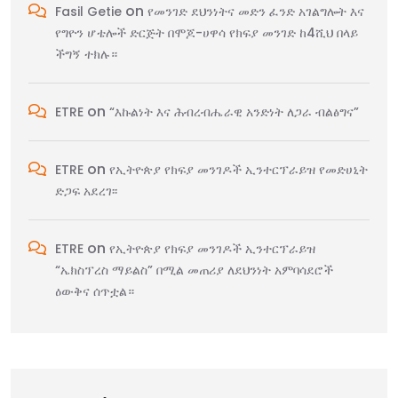
on
Fasil Getie
የመንገድ ደህንነትና መድን ፈንድ አገልግሎት እና
የግዮን ሆቴሎች ድርጅት በሞጆ-ሀዋሳ የክፍያ መንገድ ከ4ሺህ በላይ
ችግኝ ተክሉ።
on
ETRE
“እኩልነት እና ሕብረብሔራዊ አንድነት ለጋራ ብልፅግና”
on
ETRE
የኢትዮጵያ የክፍያ መንገዶች ኢንተርፕራይዝ የመድሀኒት
ድጋፍ አደረገ፡፡
on
ETRE
የኢትዮጵያ የክፍያ መንገዶች ኢንተርፕራይዝ
“ኤክስፕረስ ማይልስ” በሚል መጠሪያ ለደህንነት አምባሳደሮች
ዕውቅና ሰጥቷል።