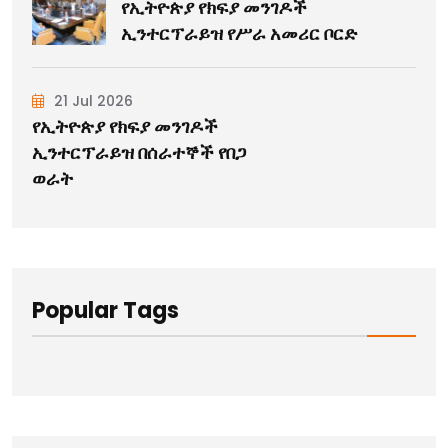
የኢትዮጵያ የክፍያ መንገዶች
ኢንተርፕራይዝ የሥራ አመሪር ቦርድ
21 Jul 2026
የኢትዮጵያ የክፍያ መንገዶች
ኢንተርፕራይዝ በሰራተኞች የበጋ
ወራት
Popular Tags