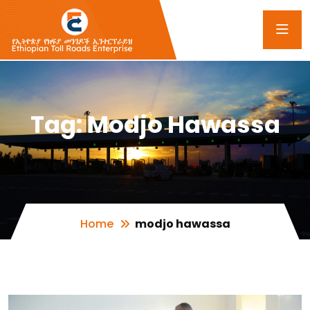
Tag:
Modjo Hawassa
Home
modjo hawassa