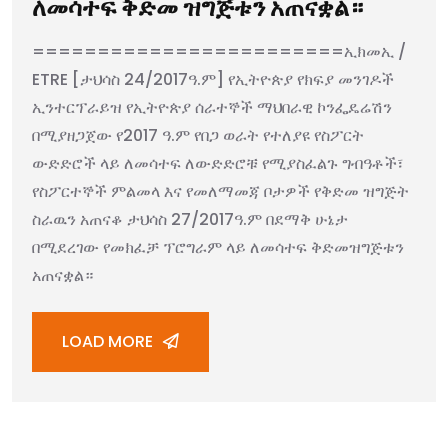
ለመሳተፍ ቅድመ ዝግጅቱን አጠናቋል።
========================ኢክመኢ /
ETRE [ታህሳስ 24/2017ዓ.ም] የኢትዮጵያ የክፍያ መንገዶች
ኢንተርፕራይዝ የኢትዮጵያ ሰራተኞች ማህበራዊ ኮንፌዴሬሽን
በሚያዘጋጀው የ2017 ዓ.ም የበጋ ወራት የተለያዩ የስፖርት
ውድድሮች ላይ ለመሳተፍ ለውድድሮቹ የሚያስፈልጉ ግብዓቶች፣
የስፖርተኞች ምልመላ እና የመለማመጃ ቦታዎች የቅድመ ዝግጅት
ስራዉን አጠናቆ ታህሳስ 27/2017ዓ.ም በደማቅ ሁኔታ
በሚደረገው የመክፈቻ ፕሮግራም ላይ ለመሳተፍ ቅድመዝግጅቱን
አጠናቋል።
LOAD MORE