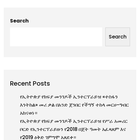
Search
Search
Recent Posts
የኢትዮጵያ የክፍያ መንገዶች ኢንተርፕራይዝ «ተስፋን
እንትከል» መሪ ቃል በአንድ ጀንበር የችግኝ ተከላ መርሀ-ግብር
አከናወነ።
የኢትዮጵያ የክፍያ መንገዶች ኢንተርፕራይዝ የሥራ አመሪር
ቦርድ የኢንተርፕራይዙን የ2018 በጀት ዓመት አፈጻጸም እና
የ2019 ዕቅድ ገምግሞ አጸደቀ።