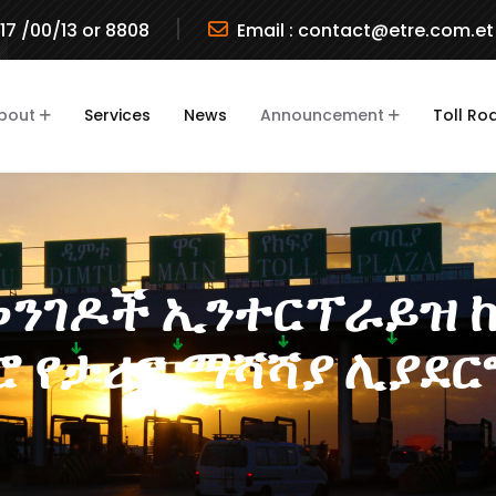
717 /00/13 or 8808
Email :
contact@etre.com.et
bout
Services
News
Announcement
Toll Ro
መንገዶች ኢንተርፕራይዝ ከህ
 የታሪፍ ማሻሻያ ሊያደር