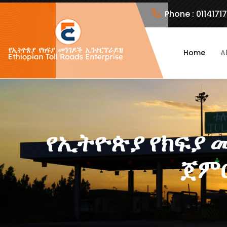
Phone :
0114171
Home
A
የኢትዮጵያ የክፍያ 
ጀምሮ