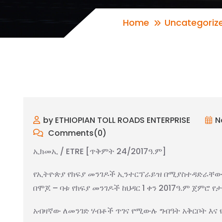
Home
Uncategoriz
by ETHIOPIAN TOLL ROADS ENTERPRISE
N
Comments(0)
ኢክመኢ / ETRE [ጥቅምት 24/2017ዓ.ም]
የኢትዮጵያ የክፍያ መንገዶች ኢንተርፕራይዝ በሚያስተዳድራቸው በ
በሞጆ – ባቱ የክፍያ መንገዶች ከህዳር 1 ቀን 2017ዓ.ም ጀምሮ የ
አብዛኛው ለመንገድ ሃብቶች ጥገና የሚውሉ ግብዓት አቅርቦት እና 