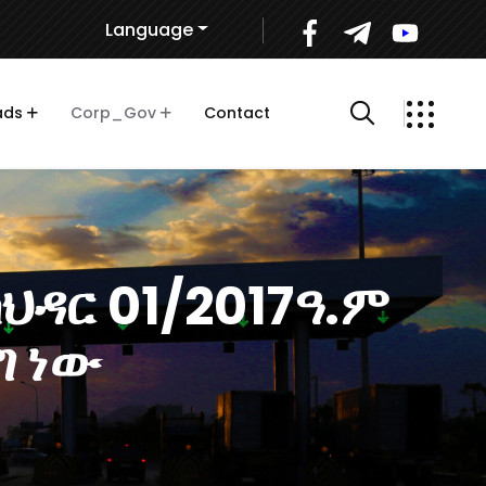
Language
ads
Corp_Gov
Contact
ዳር 01/2017ዓ.ም
ግ ነው