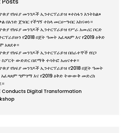
 Posts
ዮጵያ የክፍያ መንገዶች ኢንተርፕራይዝ «ተስፋን እንትከል»
ቃል በአንድ ጀንበር የችግኝ ተከላ መርሀ-ግብር አከናወነ።
ዮጵያ የክፍያ መንገዶች ኢንተርፕራይዝ የሥራ አመሪር ቦርድ
ተርፕራይዙን የ2018 በጀት ዓመት አፈጻጸም እና የ2019 ዕቅድ
ሞ አጸደቀ።
ዮጵያ የክፍያ መንገዶች ኢንተርፕራይዝ በሰራተኞች የበጋ
 ስፖርት ውድድር በደማቅ ተሳትፎ አጠናቀቀ።
ዮጵያ የክፍያ መንገዶች ኢንተርፕራይዝ የ2018 በጀት ዓመት
 አፈጻጸም ግምገማ እና የ2019 ዕቅድ ትውውቅ መድረክ
ደ።
E Conducts Digital Transformation
kshop