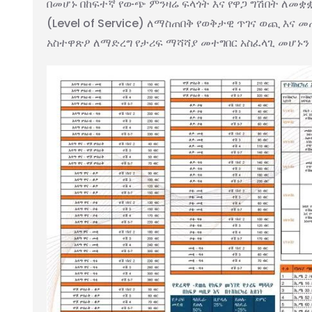
በመሆኑ በከፍተኛ የውጭ ምንዛሬ ፍላጎት እና የዋጋ ግሽበት ለመቋ
(Level of Service) ለማስጠበቅ የወቅታዊ ጥገና ወጪ እና 
አስተዋጽዖ ለማድረግ የታሪፍ ማሻሻያ መተግበር አስፈላጊ መሆኑን 