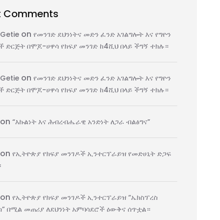
t Comments
on
 Getie
የመንገድ ደህንነትና መድን ፈንድ አገልግሎት እና የግዮን
 ድርጅት በሞጆ-ሀዋሳ የክፍያ መንገድ ከ4ሺህ በላይ ችግኝ ተክሉ።
on
 Getie
የመንገድ ደህንነትና መድን ፈንድ አገልግሎት እና የግዮን
 ድርጅት በሞጆ-ሀዋሳ የክፍያ መንገድ ከ4ሺህ በላይ ችግኝ ተክሉ።
on
“እኩልነት እና ሕብረብሔራዊ አንድነት ለጋራ ብልፅግና”
on
የኢትዮጵያ የክፍያ መንገዶች ኢንተርፕራይዝ የመድሀኒት ድጋፍ
፡
on
የኢትዮጵያ የክፍያ መንገዶች ኢንተርፕራይዝ “ኤክስፕረስ
” በሚል መጠሪያ ለደህንነት አምባሳደሮች ዕውቅና ሰጥቷል።