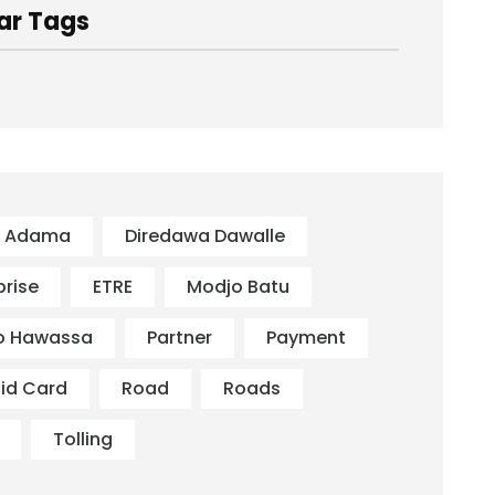
ar Tags
s Adama
Diredawa Dawalle
prise
ETRE
Modjo Batu
o Hawassa
Partner
Payment
id Card
Road
Roads
Tolling