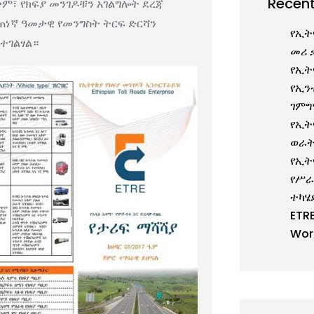
Recent
ቋም፣ የክፍያ መንገዶቹን አገልግሎት ደረጃ
መጠነኛ ዓመታዊ የመንግስት ትርፍ ድርሻን
የኢት
ተገልፃል።
መሪ 
የኢት
የኢን
ገምግ
የኢት
ወራት
የኢት
የሥራ
ተካሄ
ETR
Wor