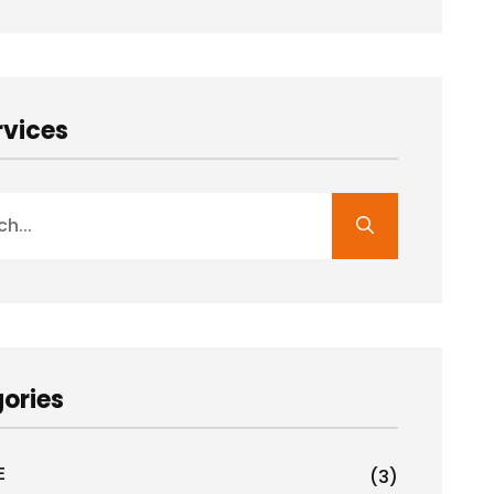
rvices
ories
E
(3)