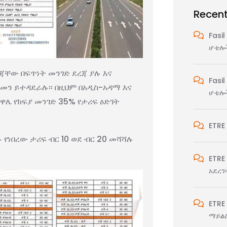
Recen
Fasil
ሆቴሎች
ጃቸው በፍጥነት መንገድ ደረጃ ያሉ እና
Fasil
መን ይተዳደራሉ፡፡ በዚህም በአዲስ-አዳማ እና
ሆቴሎች
ዋሌ የክፍያ መንገድ 35% የታሪፍ ዕድገት
ETRE
 የነበረው ታሪፍ ብር 10 ወደ ብር 20 መሻሻሉ
ETRE
አደረገ፡
ETRE
ማይልስ