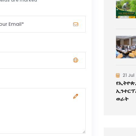
fields are marked*
21 Jul
የኢትዮጵያ
ኢንተርፕ
ወራት