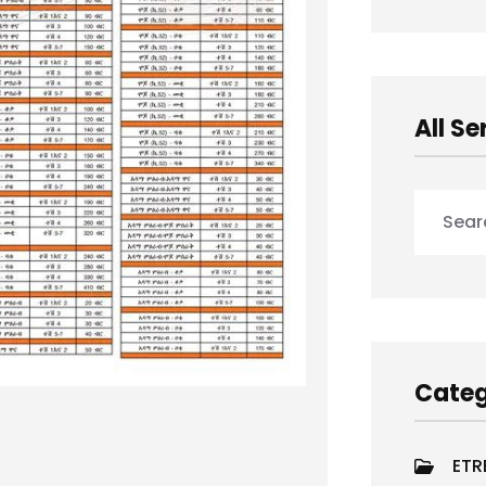
All Se
Categ
ETR