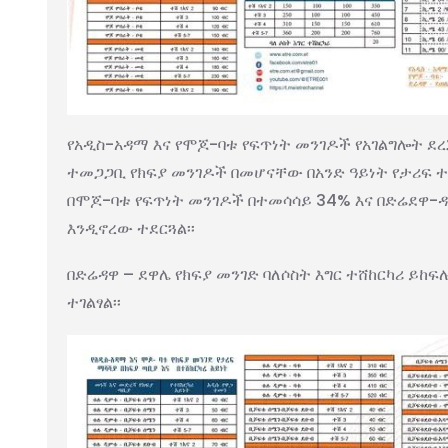
የአዲስ-አዳማ እና የሞጆ-ባቱ የፍጥነት መንገዶች የአገልግሎት ደረ
ተመጋጋቢ የክፍያ መንገዶች በመሆናቸው በአንድ ዓይነት የታሪፍ ተ
በሞጆ-ባቱ የፍጥነት መንገዶች በተመሳሳይ 34% እና በድሬደዋ-ዳ
እንዲኖረው ተደርጓል፡፡
በድሬዳዋ – ደዋሌ የክፍያ መንገድ ባለሶስት እግር ተሸከርካሪ ይከፍሉ
ተገልፃል፡፡