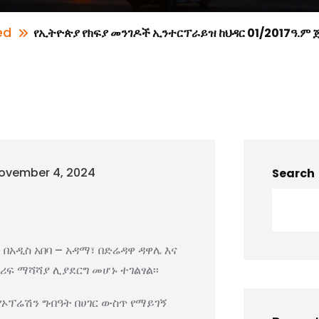
ed
የኢትዮጵያ የክፍያ መንገዶች ኢንተርፕራይዝ ከህዳር 01/2017ዓ.ም 
ovember 4, 2024
Search
አዲስ አበባ – አዳማ፣ በድሬዳዋ ዳዋሌ እና
ታሪፍ ማሻሻያ ሊያደርግ መሆኑ ተገልፃል፡፡
የኦፕሬሽን ግብዓት በሀገር ውስጥ የማይገኝ