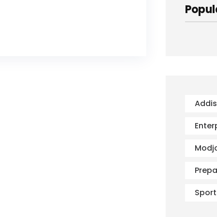
Popul
Addi
Enter
Modj
Prepa
Sport