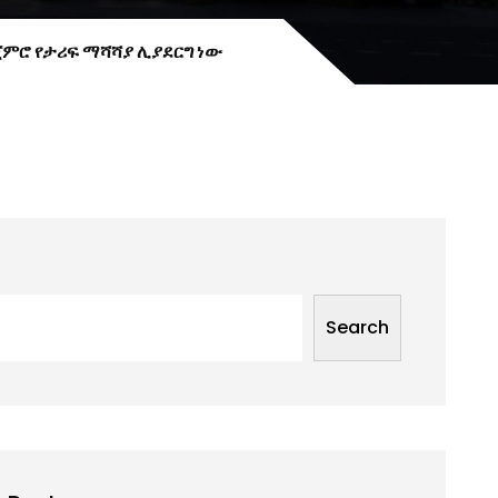
ጀምሮ የታሪፍ ማሻሻያ ሊያደርግ ነው
Search