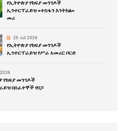
የኢትዮጵያ የክፍያ መንገዶች
ኢንተርፕራይዝ «ተስፋን እንትከል»
መሪ
25 Jul 2026
የኢትዮጵያ የክፍያ መንገዶች
ኢንተርፕራይዝ የሥራ አመሪር ቦርድ
 2026
 የክፍያ መንገዶች
ራይዝ በሰራተኞች የበጋ