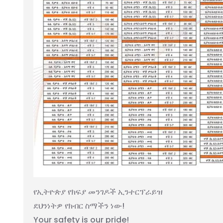
የኢትዮጵያ የክፍያ መንገዶች ኢንተርፕራይዝ
ደህንነትዎ የክብር ስማችን ነው!
Your safety is our pride!