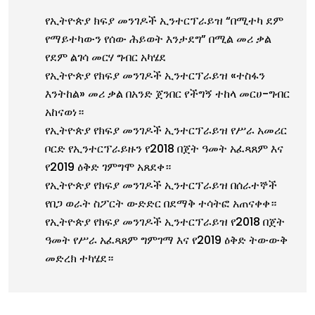
የኢትዮጵያ ክፍያ መንገዶች ኢንተርፕራይዝ “በሚተካ ደም
የማይተካውን የሰው ሕይወት እንታደግ” በሚል መሪ ቃል
የደም ልገሳ መርሃ ግብር አካሄደ
የኢትዮጵያ የክፍያ መንገዶች ኢንተርፕራይዝ «ተስፋን
እንትከል» መሪ ቃል በአንድ ጀንበር የችግኝ ተከላ መርሀ-ግብር
አከናወነ።
የኢትዮጵያ የክፍያ መንገዶች ኢንተርፕራይዝ የሥራ አመሪር
ቦርድ የኢንተርፕራይዙን የ2018 በጀት ዓመት አፈጻጸም እና
የ2019 ዕቅድ ገምግሞ አጸደቀ።
የኢትዮጵያ የክፍያ መንገዶች ኢንተርፕራይዝ በሰራተኞች
የበጋ ወራት ስፖርት ውድድር በደማቅ ተሳትፎ አጠናቀቀ።
የኢትዮጵያ የክፍያ መንገዶች ኢንተርፕራይዝ የ2018 በጀት
ዓመት የሥራ አፈጻጸም ግምገማ እና የ2019 ዕቅድ ትውውቅ
መድረክ ተካሄደ።