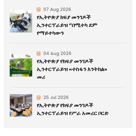
07 Aug 2026
የኢትዮጵያ ክፍያ መንገዶች
ኢንተርፕራይዝ “በሚተካ ደም
የማይተካውን
04 Aug 2026
የኢትዮጵያ የክፍያ መንገዶች
ኢንተርፕራይዝ «ተስፋን እንትከል»
መሪ
25 Jul 2026
የኢትዮጵያ የክፍያ መንገዶች
ኢንተርፕራይዝ የሥራ አመሪር ቦርድ