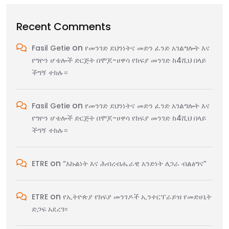
Recent Comments
on
Fasil Getie
የመንገድ ደህንነትና መድን ፈንድ አገልግሎት እና
የግዮን ሆቴሎች ድርጅት በሞጆ-ሀዋሳ የክፍያ መንገድ ከ4ሺህ በላይ
ችግኝ ተክሉ።
on
Fasil Getie
የመንገድ ደህንነትና መድን ፈንድ አገልግሎት እና
የግዮን ሆቴሎች ድርጅት በሞጆ-ሀዋሳ የክፍያ መንገድ ከ4ሺህ በላይ
ችግኝ ተክሉ።
on
ETRE
“እኩልነት እና ሕብረብሔራዊ አንድነት ለጋራ ብልፅግና”
on
ETRE
የኢትዮጵያ የክፍያ መንገዶች ኢንተርፕራይዝ የመድሀኒት
ድጋፍ አደረገ፡፡