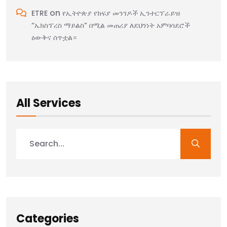
on
ETRE
የኢትዮጵያ የክፍያ መንገዶች ኢንተርፕራይዝ
“ኤክስፕረስ ማይልስ” በሚል መጠሪያ ለደህንነት አምባሳደሮች
ዕውቅና ሰጥቷል።
All Services
Categories