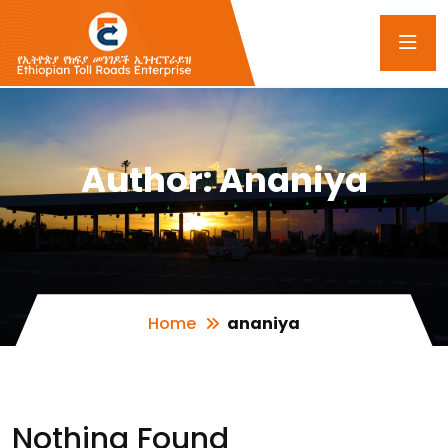
Author:
Ananiya
Home
ananiya
Nothing Found