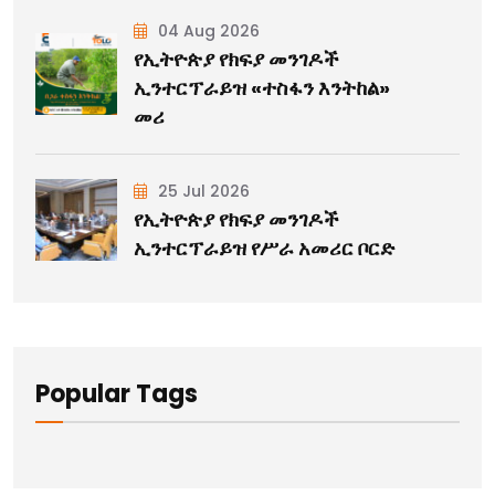
04 Aug 2026
የኢትዮጵያ የክፍያ መንገዶች
ኢንተርፕራይዝ «ተስፋን እንትከል»
መሪ
25 Jul 2026
የኢትዮጵያ የክፍያ መንገዶች
ኢንተርፕራይዝ የሥራ አመሪር ቦርድ
Popular Tags