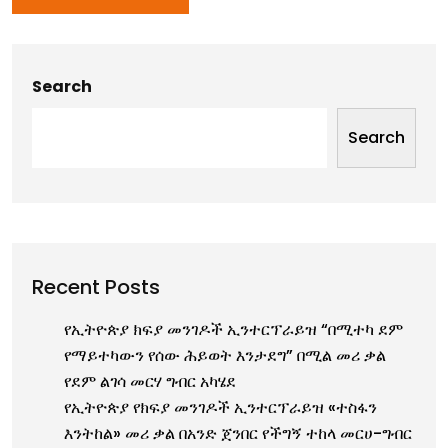
Search
Search
Recent Posts
የኢትዮጵያ ክፍያ መንገዶች ኢንተርፕራይዝ “በሚተካ ደም
የማይተካውን የሰው ሕይወት እንታደግ” በሚል መሪ ቃል
የደም ልገሳ መርሃ ግብር አካሄደ
የኢትዮጵያ የክፍያ መንገዶች ኢንተርፕራይዝ «ተስፋን
እንትከል» መሪ ቃል በአንድ ጀንበር የችግኝ ተከላ መርሀ-ግብር