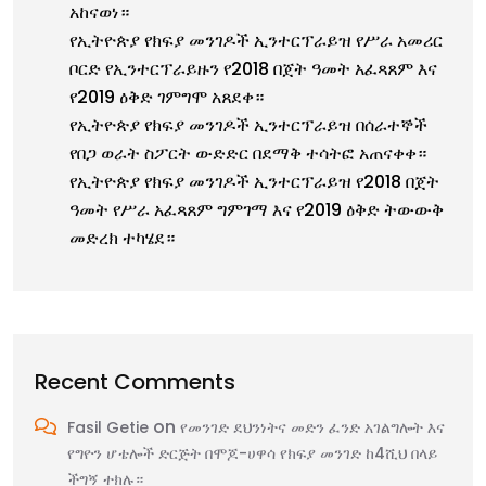
አከናወነ።
የኢትዮጵያ የክፍያ መንገዶች ኢንተርፕራይዝ የሥራ አመሪር
ቦርድ የኢንተርፕራይዙን የ2018 በጀት ዓመት አፈጻጸም እና
የ2019 ዕቅድ ገምግሞ አጸደቀ።
የኢትዮጵያ የክፍያ መንገዶች ኢንተርፕራይዝ በሰራተኞች
የበጋ ወራት ስፖርት ውድድር በደማቅ ተሳትፎ አጠናቀቀ።
የኢትዮጵያ የክፍያ መንገዶች ኢንተርፕራይዝ የ2018 በጀት
ዓመት የሥራ አፈጻጸም ግምገማ እና የ2019 ዕቅድ ትውውቅ
መድረክ ተካሄደ።
Recent Comments
on
Fasil Getie
የመንገድ ደህንነትና መድን ፈንድ አገልግሎት እና
የግዮን ሆቴሎች ድርጅት በሞጆ-ሀዋሳ የክፍያ መንገድ ከ4ሺህ በላይ
ችግኝ ተክሉ።