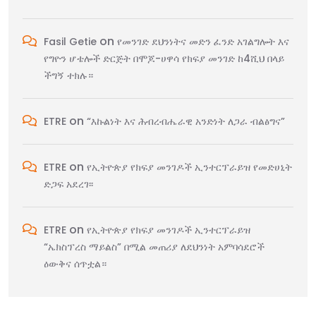
on
Fasil Getie
የመንገድ ደህንነትና መድን ፈንድ አገልግሎት እና
የግዮን ሆቴሎች ድርጅት በሞጆ-ሀዋሳ የክፍያ መንገድ ከ4ሺህ በላይ
ችግኝ ተክሉ።
on
ETRE
“እኩልነት እና ሕብረብሔራዊ አንድነት ለጋራ ብልፅግና”
on
ETRE
የኢትዮጵያ የክፍያ መንገዶች ኢንተርፕራይዝ የመድሀኒት
ድጋፍ አደረገ፡፡
on
ETRE
የኢትዮጵያ የክፍያ መንገዶች ኢንተርፕራይዝ
“ኤክስፕረስ ማይልስ” በሚል መጠሪያ ለደህንነት አምባሳደሮች
ዕውቅና ሰጥቷል።