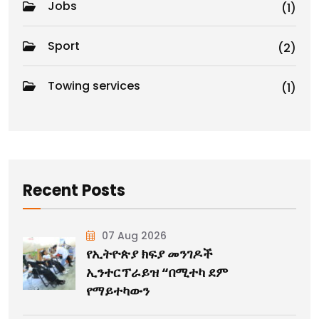
Jobs
(1)
Sport
(2)
Towing services
(1)
Recent Posts
07 Aug 2026
የኢትዮጵያ ክፍያ መንገዶች
ኢንተርፕራይዝ “በሚተካ ደም
የማይተካውን