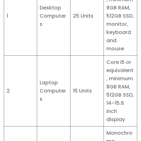
Desktop
8GB RAM,
1
Computer
25 Units
512GB SSD,
s
monitor,
keyboard
and
mouse
Core i5 or
equivalent
, minimum
Laptop
8GB RAM,
2
Computer
15 Units
512GB SSD,
s
14–15.6
inch
display
Monochro