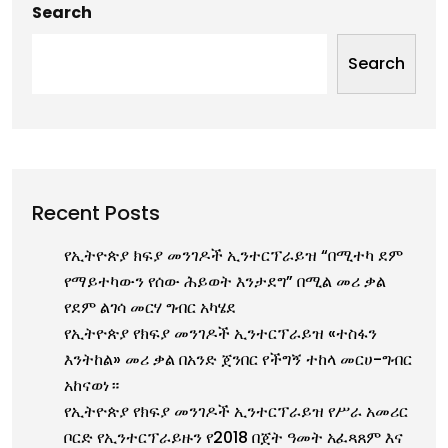
Search
Search
Recent Posts
የኢትዮጵያ ክፍያ መንገዶች ኢንተርፕራይዝ “በሚተካ ደም
የማይተካውን የሰው ሕይወት እንታደግ” በሚል መሪ ቃል
የደም ልገሳ መርሃ ግብር አካሄደ
የኢትዮጵያ የክፍያ መንገዶች ኢንተርፕራይዝ «ተስፋን
እንትከል» መሪ ቃል በአንድ ጀንበር የችግኝ ተከላ መርሀ-ግብር
አከናወነ።
የኢትዮጵያ የክፍያ መንገዶች ኢንተርፕራይዝ የሥራ አመሪር
ቦርድ የኢንተርፕራይዙን የ2018 በጀት ዓመት አፈጻጸም እና