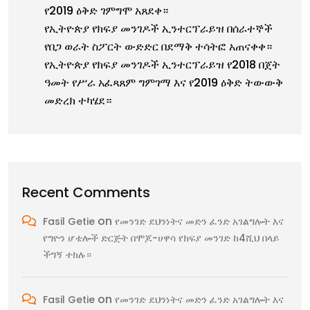
የ2019 ዕቅድ ገምግሞ አጸደቀ።
የኢትዮጵያ የክፍያ መንገዶች ኢንተርፕራይዝ በሰራተኞች
የበጋ ወራት ስፖርት ውድድር በደማቅ ተሳትፎ አጠናቀቀ።
የኢትዮጵያ የክፍያ መንገዶች ኢንተርፕራይዝ የ2018 በጀት
ዓመት የሥራ አፈጻጸም ግምገማ እና የ2019 ዕቅድ ትውውቅ
መድረክ ተካሄደ።
Recent Comments
on
Fasil Getie
የመንገድ ደህንነትና መድን ፈንድ አገልግሎት እና
የግዮን ሆቴሎች ድርጅት በሞጆ-ሀዋሳ የክፍያ መንገድ ከ4ሺህ በላይ
ችግኝ ተክሉ።
on
Fasil Getie
የመንገድ ደህንነትና መድን ፈንድ አገልግሎት እና