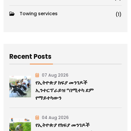
Towing services
(1)
Recent Posts
07 Aug 2026
የኢትዮጵያ ክፍያ መንገዶች
ኢንተርፕራይዝ “በሚተካ ደም
የማይተካውን
04 Aug 2026
የኢትዮጵያ የክፍያ መንገዶች