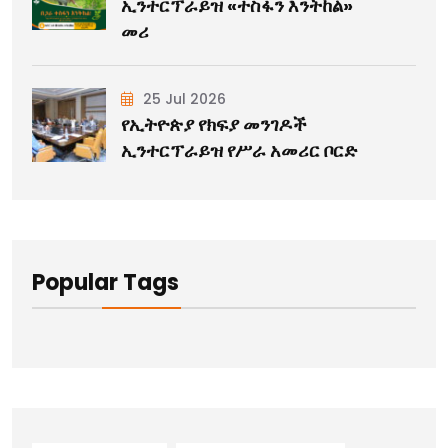
ኢንተርፕራይዝ «ተስፋን እንትከል»
መሪ
25 Jul 2026
የኢትዮጵያ የክፍያ መንገዶች
ኢንተርፕራይዝ የሥራ አመሪር ቦርድ
Popular Tags