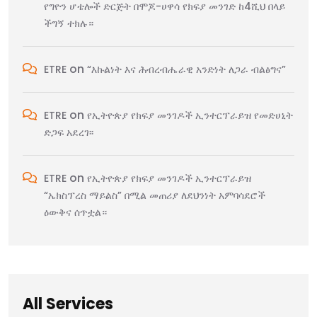
የግዮን ሆቴሎች ድርጅት በሞጆ-ሀዋሳ የክፍያ መንገድ ከ4ሺህ በላይ
ችግኝ ተክሉ።
on
ETRE
“እኩልነት እና ሕብረብሔራዊ አንድነት ለጋራ ብልፅግና”
on
ETRE
የኢትዮጵያ የክፍያ መንገዶች ኢንተርፕራይዝ የመድሀኒት
ድጋፍ አደረገ፡፡
on
ETRE
የኢትዮጵያ የክፍያ መንገዶች ኢንተርፕራይዝ
“ኤክስፕረስ ማይልስ” በሚል መጠሪያ ለደህንነት አምባሳደሮች
ዕውቅና ሰጥቷል።
All Services