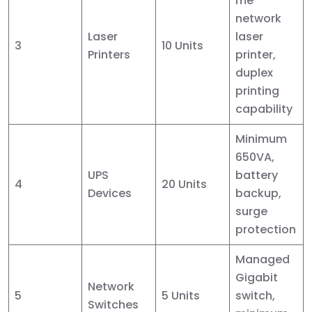
me
network
Laser
laser
3
10 Units
Printers
printer,
duplex
printing
capability
Minimum
650VA,
UPS
battery
4
20 Units
Devices
backup,
surge
protection
Managed
Gigabit
Network
5
5 Units
switch,
Switches