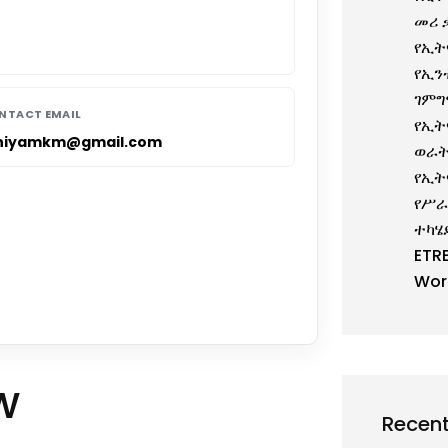
መሪ 
የኢት
የኢን
ገምግ
NTACT EMAIL
የኢት
niyamkm@gmail.com
ወራት
የኢት
የሥራ
ተካሄ
ETR
Wor
w
Recen