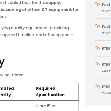
bmit sealed bids for the
supply,
Fasil
missioning of office ICT equipment
for
ሆቴሎች
ons.
Fasil
plying quality equipment, providing
ሆቴሎች
e agreed timeline, and offering post-
ETRE
y
ETRE
አደረገ፡
lowing items:
ETRE
imated
Required
ማይልስ
ntity
Specification
Core i5 or