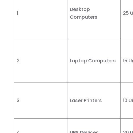
Desktop
1
25 U
Computers
2
Laptop Computers
15 U
3
Laser Printers
10 U
4
UPS Devices
20 U