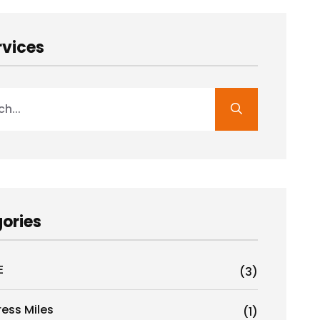
rvices
ories
E
(3)
ress Miles
(1)