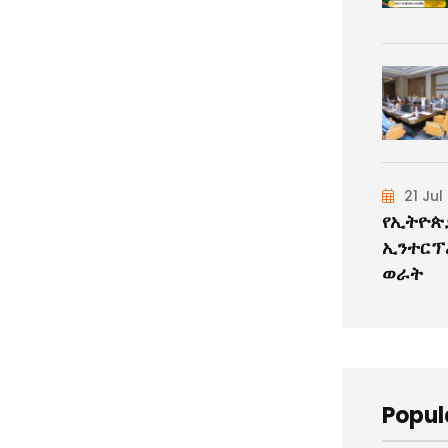
21 Jul
የኢትዮጵያ
ኢንተርፕ
ወራት
Popul