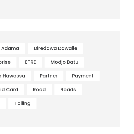
s Adama
Diredawa Dawalle
prise
ETRE
Modjo Batu
o Hawassa
Partner
Payment
id Card
Road
Roads
Tolling