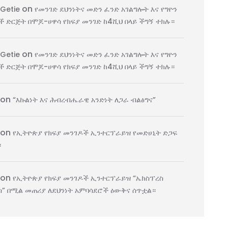
on
 Getie
የመንገድ ደህንነትና መድን ፈንድ አገልግሎት እና የግዮን
 ድርጅት በሞጆ-ሀዋሳ የክፍያ መንገድ ከ4ሺህ በላይ ችግኝ ተክሉ።
on
 Getie
የመንገድ ደህንነትና መድን ፈንድ አገልግሎት እና የግዮን
 ድርጅት በሞጆ-ሀዋሳ የክፍያ መንገድ ከ4ሺህ በላይ ችግኝ ተክሉ።
on
“እኩልነት እና ሕብረብሔራዊ አንድነት ለጋራ ብልፅግና”
on
የኢትዮጵያ የክፍያ መንገዶች ኢንተርፕራይዝ የመድሀኒት ድጋፍ
፡
on
የኢትዮጵያ የክፍያ መንገዶች ኢንተርፕራይዝ “ኤክስፕረስ
” በሚል መጠሪያ ለደህንነት አምባሳደሮች ዕውቅና ሰጥቷል።