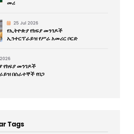
መሪ
25 Jul 2026
የኢትዮጵያ የክፍያ መንገዶች
ኢንተርፕራይዝ የሥራ አመሪር ቦርድ
 2026
 የክፍያ መንገዶች
ራይዝ በሰራተኞች የበጋ
ar Tags