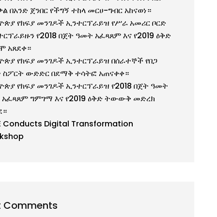
ቃል በአንድ ጀንበር የችግኝ ተከላ መርሀ-ግብር አከናወነ።
ዮጵያ የክፍያ መንገዶች ኢንተርፕራይዝ የሥራ አመሪር ቦርድ
ተርፕራይዙን የ2018 በጀት ዓመት አፈጻጸም እና የ2019 ዕቅድ
ሞ አጸደቀ።
ዮጵያ የክፍያ መንገዶች ኢንተርፕራይዝ በሰራተኞች የበጋ
 ስፖርት ውድድር በደማቅ ተሳትፎ አጠናቀቀ።
ዮጵያ የክፍያ መንገዶች ኢንተርፕራይዝ የ2018 በጀት ዓመት
 አፈጻጸም ግምገማ እና የ2019 ዕቅድ ትውውቅ መድረክ
ደ።
E Conducts Digital Transformation
kshop
t Comments