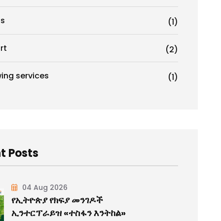
s
(1)
rt
(2)
ing services
(1)
t Posts
04 Aug 2026
የኢትዮጵያ የክፍያ መንገዶች
ኢንተርፕራይዝ «ተስፋን እንትከል»