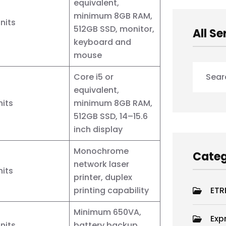
equivalent,
minimum 8GB RAM,
nits
512GB SSD, monitor,
All Se
keyboard and
mouse
Core i5 or
equivalent,
nits
minimum 8GB RAM,
512GB SSD, 14–15.6
inch display
Monochrome
Categ
network laser
nits
printer, duplex
printing capability
ETR
Minimum 650VA,
Exp
nits
battery backup,