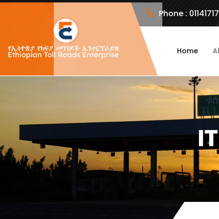
Phone :
0114171
Home
A
I