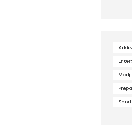
Addi
Enter
Modj
Prepa
Sport