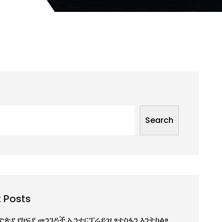
Search
 Posts
ዮጵያ የክፍያ መንገዶች ኢንተርፕራይዝ «ተስፋን እንትከል»