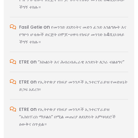
ችግኝ ተክሉ።
on
Fasil Getie
የመንገድ ደህንነትና መድን ፈንድ አገልግሎት እና
የግዮን ሆቴሎች ድርጅት በሞጆ-ሀዋሳ የክፍያ መንገድ ከ4ሺህ በላይ
ችግኝ ተክሉ።
on
ETRE
“እኩልነት እና ሕብረብሔራዊ አንድነት ለጋራ ብልፅግና”
on
ETRE
የኢትዮጵያ የክፍያ መንገዶች ኢንተርፕራይዝ የመድሀኒት
ድጋፍ አደረገ፡፡
on
ETRE
የኢትዮጵያ የክፍያ መንገዶች ኢንተርፕራይዝ
“ኤክስፕረስ ማይልስ” በሚል መጠሪያ ለደህንነት አምባሳደሮች
ዕውቅና ሰጥቷል።