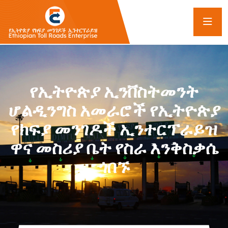
የኢትዮጵያ ኢንቨስትመንት
ሆልዲንግስ አመራሮች የኢትዮጵያ
የክፍያ መንገዶች ኢንተርፕራይዝ
ዋና መስሪያ ቤት የስራ እንቅስቃሴ
ጎበኙ