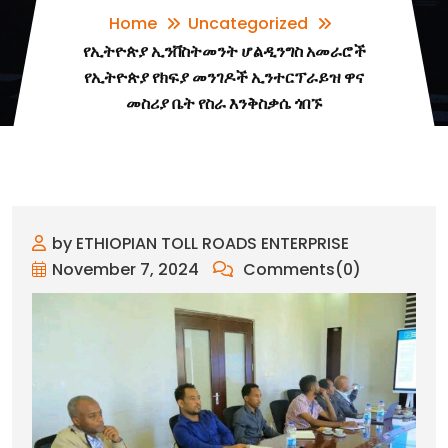
Home
Uncategorized
የኢትዮጵያ ኢንቨስትመንት ሆልዲንግስ አመራሮች
የኢትዮጵያ የክፍያ መንገዶች ኢንተርፕራይዝ ዋና
መስሪያ ቤት የስራ እንቅስቃሴ ጎበኙ
by ETHIOPIAN TOLL ROADS ENTERPRISE
November 7, 2024
Comments(0)