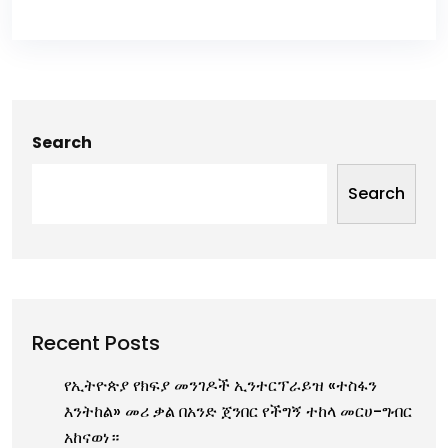
Search
Search
Recent Posts
የኢትዮጵያ የክፍያ መንገዶች ኢንተርፕራይዝ «ተስፋን
እንትከል» መሪ ቃል በአንድ ጀንበር የችግኝ ተከላ መርሀ-ግብር
አከናወነ።