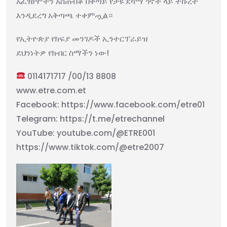
አፈፃፀሞችን አስጠብቆ በቀጣይ የታዩ ደካማ ጎኖች ላይ ትኩረት
እንዲደረግ አቅጣጫ ተቀምጧል።
የኢትዮጵያ የክፍያ መንገዶች ኢንተርፕራይዝ
ደህንነትዎ የክብር ስማችን ነው!
0114171717 /00/13 8808
www.etre.com.et
Facebook: https://www.facebook.com/etre01
Telegram: https://t.me/etrechannel
YouTube: youtube.com/@ETRE001
https://www.tiktok.com/@etre2007