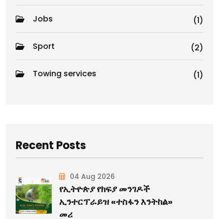
Jobs
(1)
Sport
(2)
Towing services
(1)
Recent Posts
04 Aug 2026
የኢትዮጵያ የክፍያ መንገዶች
ኢንተርፕራይዝ «ተስፋን እንትከል»
መሪ