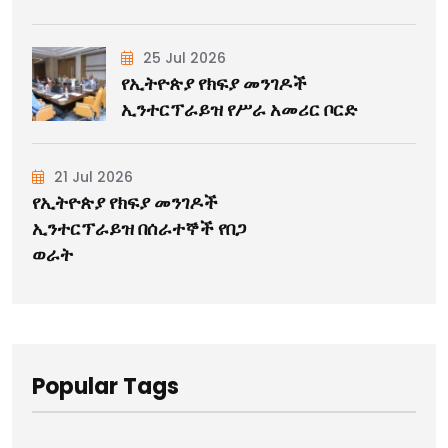
25 Jul 2026
የኢትዮጵያ የክፍያ መንገዶች
ኢንተርፕራይዝ የሥራ አመሪር ቦርድ
21 Jul 2026
የኢትዮጵያ የክፍያ መንገዶች
ኢንተርፕራይዝ በሰራተኞች የበጋ
ወራት
Popular Tags