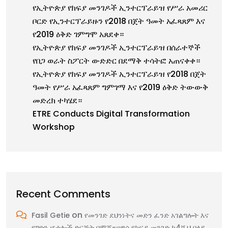
የኢትዮጵያ የክፍያ መንገዶች ኢንተርፕራይዝ የሥራ አመሪር
ቦርድ የኢንተርፕራይዙን የ2018 በጀት ዓመት አፈጻጸም እና
የ2019 ዕቅድ ገምግሞ አጸደቀ።
የኢትዮጵያ የክፍያ መንገዶች ኢንተርፕራይዝ በሰራተኞች
የበጋ ወራት ስፖርት ውድድር በደማቅ ተሳትፎ አጠናቀቀ።
የኢትዮጵያ የክፍያ መንገዶች ኢንተርፕራይዝ የ2018 በጀት
ዓመት የሥራ አፈጻጸም ግምገማ እና የ2019 ዕቅድ ትውውቅ
መድረክ ተካሄደ።
ETRE Conducts Digital Transformation
Workshop
Recent Comments
on
Fasil Getie
የመንገድ ደህንነትና መድን ፈንድ አገልግሎት እና
የግዮን ሆቴሎች ድርጅት በሞጆ-ሀዋሳ የክፍያ መንገድ ከ4ሺህ በላይ