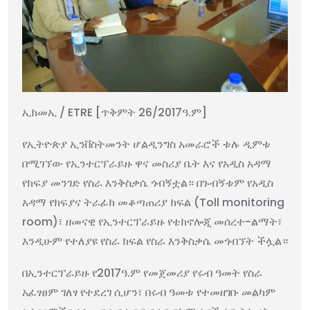
ኢክመኢ / ETRE [ጥቅምት 26/2017ዓ.ም]
የኢትዮጵያ ኢንቨስትመንት ሆልዲንግስ አመራሮች ቱሉ ዲምቱ
በሚገኘው የኢንተርፕራይዙ ዋና መስሪያ ቤት እና የአዲስ አዳማ
የክፍያ መንገድ የስራ እንቅስቃሴ ጎብኝቷል። በጉብኝቱም የአዲስ
አዳማ የክፍያና ትራፊክ መቆጣጠሪያ ክፍል (Toll monitoring
room)፣ ዘመናዊ የኢንተርፕራይዙ የቴክኖሎጂ መሰረተ-ልማት፣
እንዲሁም የተለያዩ የስራ ክፍል የስራ እንቅስቃሴ መጎብኘት ችሏል።
በኢንተርፕራይዙ የ2017ዓ.ም የመጀመሪያ የሩብ ዓመት የስራ
አፈፃፀም ገለፃ የተደረገ ሲሆን፣ በሩብ ዓመቱ የተመዘገቡ መልካም